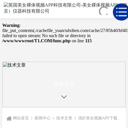
Warning
: mkdir(): No space left on device in
/www/wwwroot/T1.COM/func.php
on line
127
Warning
:
file_put_contents(./cachefile_yuan/sdxiben.com/cache/27/85b40/bf40
failed to open stream: No such file or directory in
/www/wwwroot/T1.COM/func.php
on line
115
TECHNICAL
ARTICLE
技术文章
网站首页
新闻中心
技术文章
强奸美女视频APP下载发生器维护及故障