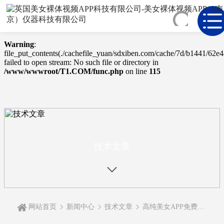
Warning
: mkdir(): No space left on device in
/www/wwwroot/T1.COM/func.php
on line
127
Warning
:
file_put_contents(./cachefile_yuan/sdxiben.com/cache/7d/b1441/62e4
failed to open stream: No such file or directory in
/www/wwwroot/T1.COM/func.php
on line
115
TECHNICAL
ARTICLE
技术文章
网站首页
新闻中心
技术文章
高纯美女APP免费视频流量自动跟踪