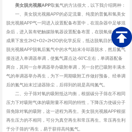
美女脱光视频APP
取氮气的方法很大，以下我介绍两种：
一、美女脱光视频APP的必定流量、纯度的普氮和氢美女
脱光视频APP气一同进入设置配备布置中，在混杂器中足够混
杂后，进入装有钯触媒除氧器设置配备布置，在脱氧催化剂的
成果下发生2H2+O2=2H2O的化学反应，抵达脱氧目的。美女
脱光视频APP脱氧后氮气中的水气始末冷却器脱水，然后氮气
接连进入单调器单调，使氮气露点达-60℃左右，单调器配备
两台，其间一台单调器举办吸附单调，另一台把已吸附丰满水
气的单调器举办再生，为下一周期吸附工作做好预备。经单调
后的氮气始末过滤器除尘，后得到的就是高纯氮气。
二、分子筛对氧的吸附抵达均衡，根据碳分子筛在不相同
压力下对吸附气体的吸附量不相同的特性，下降压力使碳分子
筛免除对氧的吸附，这一进程为再生。美女脱光视频APP根据
再生压力的不相同，可分为真空再生和常压再生。常压再生利
于分子筛的*再生，易于获得高纯氮气。