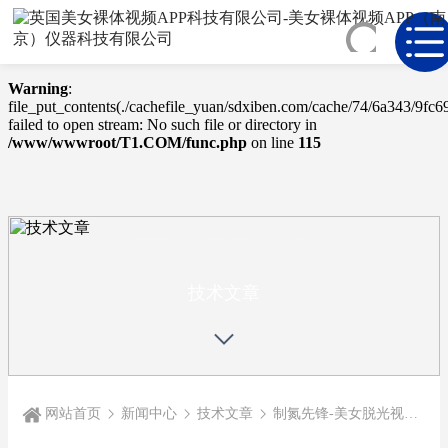
Warning
: mkdir(): No space left on device in
/www/wwwroot/T1.COM/func.php
on line
127
Warning
:
file_put_contents(./cachefile_yuan/sdxiben.com/cache/74/6a343/9fc69
failed to open stream: No such file or directory in
/www/wwwroot/T1.COM/func.php
on line
115
TECHNICAL
ARTICLE
技术文章
网站首页
新闻中心
技术文章
制氮先锋-美女脱光视频APP