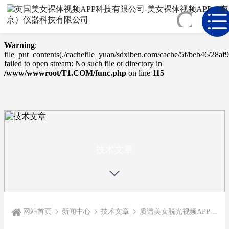
Warning
: mkdir(): No space left on device in
/www/wwwroot/T1.COM/func.php
on line
127
Warning
:
file_put_contents(./cachefile_yuan/sdxiben.com/cache/5f/beb46/28af9
failed to open stream: No such file or directory in
/www/wwwroot/T1.COM/func.php
on line
115
TECHNICAL
ARTICLE
技术文章
网站首页
新闻中心
技术文章
质谱美女脱光视频APP是如何工作的？