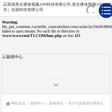
Warning
: mkdir(): No space left on device in
/www/wwwroot/T1.COM/func.php
on line
127
Warning
:
file_put_contents(./cachefile_yuan/sdxiben.com/cache/3a/1943b/8804
failed to open stream: No such file or directory in
/www/wwwroot/T1.COM/func.php
on line
115
NEWS
CENTER
新闻中心
网站首页
新闻中心
新闻资讯
关于气相色谱专用美女APP免费视频的详细介绍