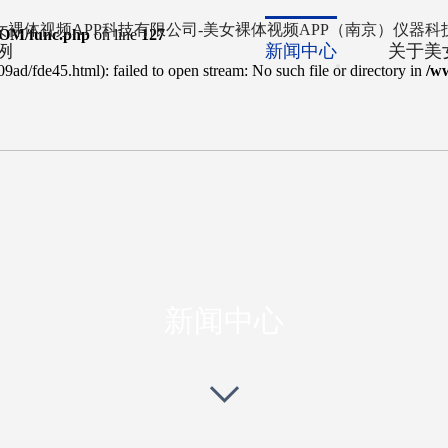
OM/func.php
on line
127
例
新闻中心
关于美
9ad/fde45.html): failed to open stream: No such file or directory in
/w
NEWS CENTER
新闻中心