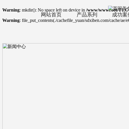
Warning
: mkdir(): No space left on device in
/www/wwwroot/T1.C
网站首页
产品系列
成功案
Warning
: file_put_contents(./cachefile_yuan/sdxiben.com/cache/ae/e0