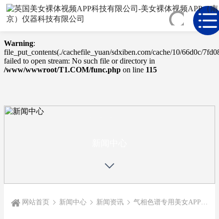
Warning
: mkdir(): No space left on device in
/www/wwwroot/T1.COM/func.php
on line
127
Warning
:
file_put_contents(./cachefile_yuan/sdxiben.com/cache/10/66d0c/7fd08
failed to open stream: No such file or directory in
/www/wwwroot/T1.COM/func.php
on line
115
NEWS
CENTER
新闻中心
网站首页
新闻中心
新闻资讯
气相色谱专用美女APP免费视频的使用离不开正确保养