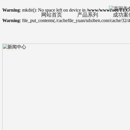
Warning
: mkdir(): No space left on device in
/www/wwwroot/T1.C
网站首页
产品系列
成功案
Warning
: file_put_contents(./cachefile_yuan/sdxiben.com/cache/32/4