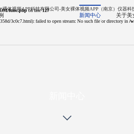
OM/func.php
on line
127
例
新闻中心
关于美
358d/3c0c7.html): failed to open stream: No such file or directory in
/
NEWS CENTER
新闻中心