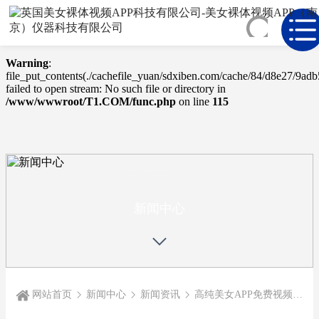
Warning
: mkdir(): No space left on device in
/www/wwwroot/T1.COM/func.php
on line
127
Warning
:
file_put_contents(./cachefile_yuan/sdxiben.com/cache/84/d8e27/9adb
failed to open stream: No such file or directory in
/www/wwwroot/T1.COM/func.php
on line
115
NEWS
CENTER
新闻中心
网站首页
新闻中心
新闻资讯
高纯美女APP免费视频使用小贴士