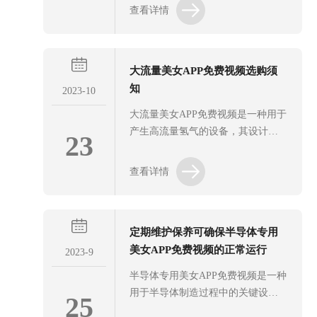
先进的技术，将水分子分解成氢气
查看详情
和氧气，从而为各种应用提供清洁
能源。高压美女APP免费视频由多个
组成部件组成，每个部件都有其各
大流量美女APP免费视频选购须
自的特点和功能。以下是对各组成
知
部件特点的简要介绍。1、电解槽：
2023-10
电解槽是其核心部件之一。它通常
大流量美女APP免费视频是一种用于
由两个电极和电解质组成。电解槽
产生高流量氢气的设备，其设计原
23
内的电解质溶液会在电解作用下分
理基于水电解反应，采用电解水的
解水分子，产生氢气和氧气。电解
方法来产生氢气。它包括一个电解
查看详情
槽的特点是具有良好的电解效率和
槽，其中放置有两个电极：一个阳
稳定性，能够在较低的电压下产生
极和一个阴极。电解槽中注入适量
高纯度的氢气。2、电源系统：它需
的水，并加入电解质以增加电导
要一...
定期维护保养可确保半导体专用
率。选购大流量美女APP免费视频是
美女APP免费视频的正常运行
一个重要的决策，因为它涉及到投
2023-9
资和设备性能的考虑。以下是选购
半导体专用美女APP免费视频是一种
时需要注意的几个关键事项：1、流
用于半导体制造过程中的关键设
25
量需求：首先要确定您所需的氢气
备。在半导体工业中，氢气被广泛