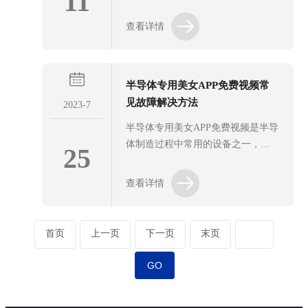
11
常见故障的解决方法：一、设备无
生成的氢气随后被压缩至高压状态
法启动可能原因：1.电路没有接通。
查看详情
（通常可达数百巴），以便于储存
2.氢气开关电源损坏。3.在压力为0
和运输。主要组成部分1.电解池：这
空载运行时电解池烧坏。解决方
是核心部件，负责将水分解为氢气
法：1.检查电路是否接通，确保电源
和氧气。2.压...
半导体专用美女APP免费视频常
正常。2.使用万用表测量电解池的电
见故障解决方法
压，若不在正常范围（如2.3V左
2023-7
右），则更换损坏的氢气开关电源
半导体专用美女APP免费视频是半导
或电解池。二、开机后不产氢可能
体制造过程中常用的设备之一，它
25
原因：1.未注入纯水或电解液不足/
能够产生高纯度的氢气，用于半导
变质。2.仪器保险管烧毁或供电电源
体材料的生长和其他工艺步骤。然
查看详情
断路。3.开关电源或光耦控制器停止
而，由于长时间使用或其他原因，
工作。解决方法：1.即时关闭电
这些半导体专用美女APP免费视频可
源，...
能会出现一些故障。下面是一些常
首页
上一页
下一页
末页
见的故障及其解决方法。1、氢气产
量下降：如果产生的氢气量减少，
首先需要检查供氢源是否充足。确
保供应管道畅通，没有任何堵塞或