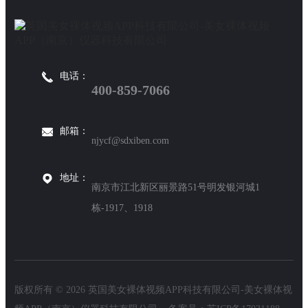
泄漏。其次，检查内部的催化剂是
否需要更换。如果催化剂已经使用
了很长时间，可能需要更换新的催
化剂。检查是否存在其他机械故障
或电路问题，需要及时修复或更换
电话：
受损部...
400-859-7066
邮箱：
njycf@sdxiben.com
地址：
南京市江北新区丽景路51号明发银河城1
栋-1917、1918
版权所有 © 2026 英国美女裸体视频APP科技有限公司-美女裸体视