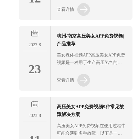
过滤器可能会出现一些故障。下面
其特点和功能，下面将对超高纯美
查看详情
是一些常见的故障及其解决方法。
女APP免费视频的各个组成部件进行
1、滤网堵塞：滤网是重要的部件之
介绍。1、电解槽：由耐腐蚀材料制
一，用于捕捉和过滤强奸美女视频
成，如钛合金或不锈钢。电解槽内
APP下载中的颗粒物。如果滤网堵
杭州/南京高压美女APP免费视频|
部填充有电解质溶液，通过电解作
塞，会导致气体流量减小或停...
产品推荐
用将水分解为氢气和氧气。电解槽
2023-8
具有良好的导电性能和稳定的化学
美女裸体视频APP高压美女APP免费
性质，能够实现高效的水电解反
视频是一种用于生产高压氢气的设
23
应。2、电源系统：该设备需要稳定
备，其核心功能在于通过水电解或
的电源供应来提供所需的电流和电
化学反应等方式生成高纯度的氢
查看详情
压。通常使用直流电源来驱动电解
气，并将其压缩至较高的压力水平
槽中的电解反应。为了确保稳定性
以便储存和使用。基本原理美女裸
和安全性，电源系统通常配备了过
体视频APP高压美女APP免费视频的
载保护...
高压美女APP免费视频9种常见故
工作原理基于水电解技术。具体来
障解决方案
说：1.水电解过程：通过向水中通入
2023-8
电流，水分解为氢气（H?）和氧气
高压美女APP免费视频在使用过程中
（O?）。这一过程通常使用铂或铱
可能会遇到多种故障，以下是一些
等催化剂以提高效率。2.高压压缩：