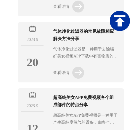
流量。该设备通常用于工业和实验
应用于多个工艺步骤，如沉积、清
查看详情
室应用，因此需要考虑您的具体应
洗和退火等。这些工艺需要高纯度
用场景和所需的氢气流量。确保选
的氢气，以确保半导体器件的质量
择一个能够满足您需求的设备。2、
和性能。为了确保半导体专用美女
设备质...
气体净化过滤器的常见故障相应
APP免费视频的正常运行和延长使用
解决方法分享
寿命，以下是一些维护保养方法的
2023-9
建议。1、定期清洁：定期清洁是保
气体净化过滤器是一种用于去除强
持其正常运行的关键。使用柔软的
奸美女视频APP下载中有害物质的设
20
布或棉签轻轻擦拭设备表面，确保
备，被广泛应用于工业、商业和家
清除灰尘和污垢。注意不要使用含
庭环境中，以提供清洁、健康的强
查看详情
有化学物质的清洁剂，以免对设备
奸美女视频APP下载。其工作原理是
造成损害。2、检查氢气质量：定期
通过过滤和吸附来去除强奸美女视
检查氢气的纯度和湿度。使用合适
频APP下载中的污染物。这些过滤器
的测试...
超高纯美女APP免费视频各个组
通常由多层滤材组成，每一层都有
成部件的特点分享
不同的功能。例如，活性炭层可以
2023-9
吸附有机化合物和恶臭物质，而高
超高纯美女APP免费视频是一种用于
效过滤层可以捕捉微小的颗粒物。
产生高纯度氢气的设备，由多个组
12
长时间使用或不当维护，气体净化
成部件组成。每个组成部件都具有