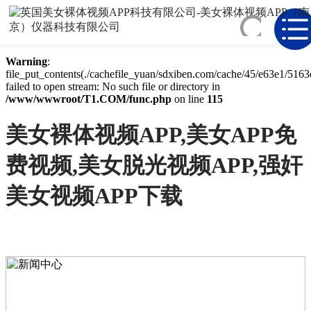
Warning
: mkdir(): No space left on device in
/www/wwwroot/T1.COM/func.php
on line
127
Warning
:
file_put_contents(./cachefile_yuan/sdxiben.com/cache/45/e63e1/5163
failed to open stream: No such file or directory in
/www/wwwroot/T1.COM/func.php
on line
115
美女裸体视频APP,美女APP免
费视频,美女脱光视频APP,强奸
美女视频APP下载
NEWS
CENTER
新闻中心